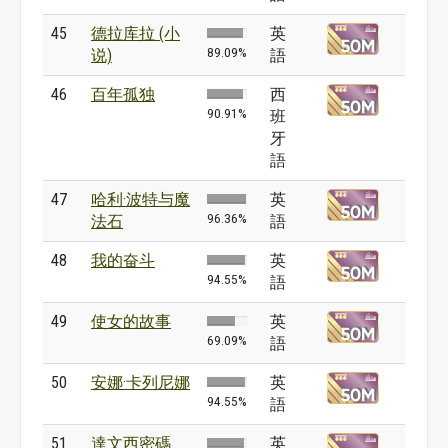
45
德拉库拉 (小
英
89.09%
说)
語
46
百年孤独
西
90.91%
班
牙
語
47
哈利·波特与魔
英
96.36%
法石
語
48
我的奋斗
英
94.55%
語
49
使女的故事
英
69.09%
語
50
安娜·卡列尼娜
英
94.55%
語
51
達文西密碼
英