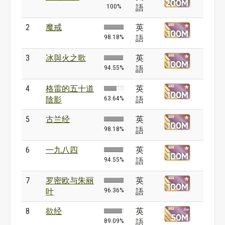
100%
語
2
魔戒
英
98.18%
語
3
冰與火之歌
英
94.55%
語
4
格雷的五十道
英
63.64%
陰影
語
5
古兰经
英
98.18%
語
6
一九八四
英
94.55%
語
7
罗密欧与朱丽
英
96.36%
叶
語
8
欲经
英
89.09%
語