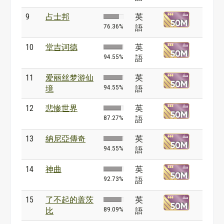
9
占士邦
英
76.36%
語
10
堂吉诃德
英
94.55%
語
11
爱丽丝梦游仙
英
94.55%
境
語
12
悲惨世界
英
87.27%
語
13
納尼亞傳奇
英
94.55%
語
14
神曲
英
92.73%
語
15
了不起的盖茨
英
89.09%
比
語