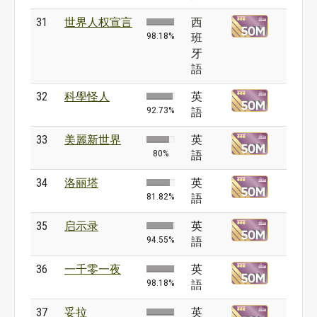
31
世界人权宣言
西
98.18%
班
牙
語
32
科學怪人
英
92.73%
語
33
美麗新世界
英
80%
語
34
洛丽塔
英
81.82%
語
35
启示录
英
94.55%
語
36
一千零一夜
英
98.18%
語
37
妥拉
英