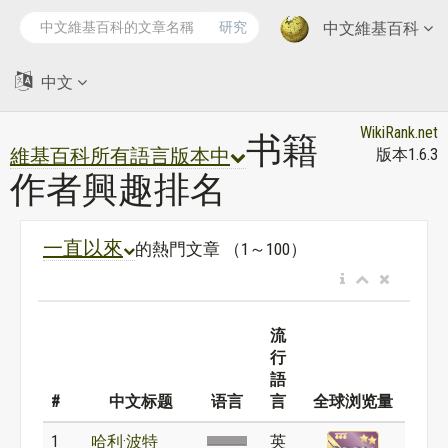
研究
中文維基百科
中文
WikiRank.net
书籍
維基百科所有語言版本中
版本1.6.3
作者興趣排名
一直以來
的熱門文章 （1～100）
流
行
語
#
中文标题
语言
言
全球浏览量
1
哈利·波特
英