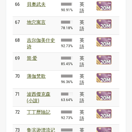
66
貝奧武夫
英
90.91%
語
67
地穴寓言
英
78.18%
語
68
吉尔伽美什史
英
92.73%
诗
語
69
简·爱
英
85.45%
語
70
薄伽梵歌
英
96.36%
語
71
波西傑克森
英
63.64%
(小說)
語
72
丁丁歷險記
英
92.73%
語
73
鲁滨逊漂流记
英