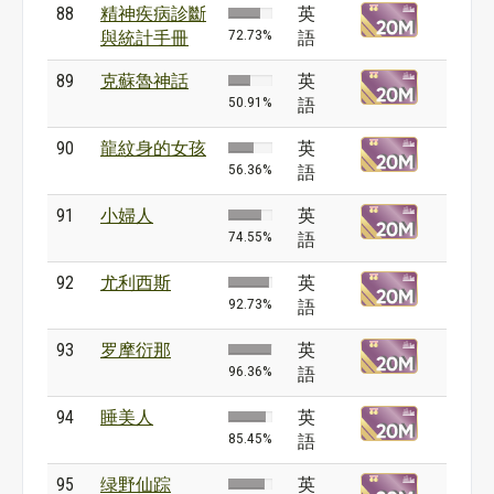
88
精神疾病診斷
英
72.73%
與統計手冊
語
89
克蘇魯神話
英
50.91%
語
90
龍紋身的女孩
英
56.36%
語
91
小婦人
英
74.55%
語
92
尤利西斯
英
92.73%
語
93
罗摩衍那
英
96.36%
語
94
睡美人
英
85.45%
語
95
绿野仙踪
英