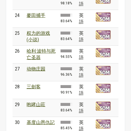
98.18%
語
24
麥田捕手
英
83.64%
語
25
权力的游戏
英
83.64%
(小说)
語
26
哈利·波特与死
英
94.55%
亡圣器
語
27
动物庄园
英
96.36%
語
28
三劍客
英
90.91%
語
29
咆哮山莊
英
83.64%
語
30
基度山恩仇記
英
85.45%
語