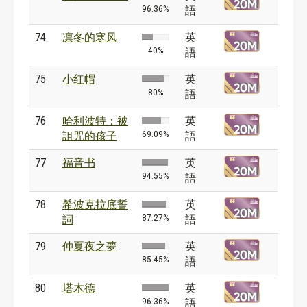
96.36%
語
74
凛冬的寒风
英
40%
語
75
小红帽
英
80%
語
76
哈利波特：被
英
69.09%
詛咒的孩子
語
77
福音书
英
94.55%
語
78
希波克拉底誓
英
87.27%
詞
語
79
仲夏夜之夢
英
85.45%
語
80
塔木德
英
96.36%
語