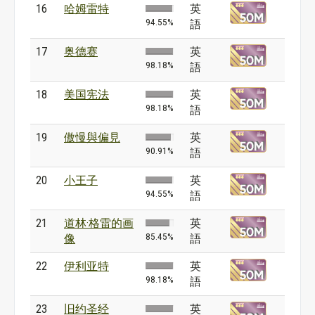
16
哈姆雷特
英
94.55%
語
17
奥德赛
英
98.18%
語
18
美国宪法
英
98.18%
語
19
傲慢與偏見
英
90.91%
語
20
小王子
英
94.55%
語
21
道林·格雷的画
英
85.45%
像
語
22
伊利亚特
英
98.18%
語
23
旧约圣经
英