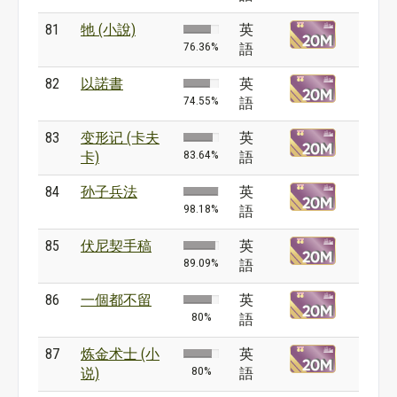
81
牠 (小說)
英
76.36%
語
82
以諾書
英
74.55%
語
83
变形记 (卡夫
英
83.64%
卡)
語
84
孙子兵法
英
98.18%
語
85
伏尼契手稿
英
89.09%
語
86
一個都不留
英
80%
語
87
炼金术士 (小
英
80%
说)
語