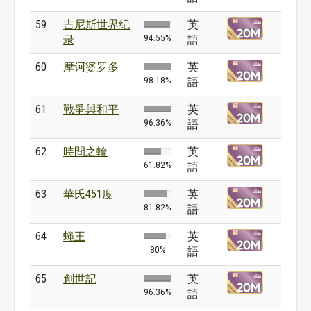
59
吉尼斯世界纪
英
94.55%
录
語
60
摩诃婆罗多
英
98.18%
語
61
戰爭與和平
英
96.36%
語
62
時間之輪
英
61.82%
語
63
華氏451度
英
81.82%
語
64
蝇王
英
80%
語
65
創世記
英
96.36%
語