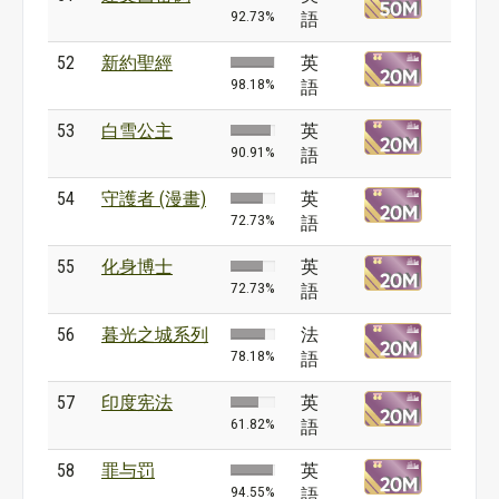
92.73%
語
52
新約聖經
英
98.18%
語
53
白雪公主
英
90.91%
語
54
守護者 (漫畫)
英
72.73%
語
55
化身博士
英
72.73%
語
56
暮光之城系列
法
78.18%
語
57
印度宪法
英
61.82%
語
58
罪与罚
英
94.55%
語