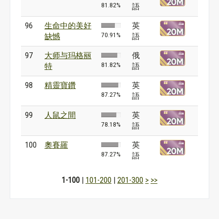
81.82%
語
96
生命中的美好
英
70.91%
缺憾
語
97
大师与玛格丽
俄
81.82%
特
語
98
精靈寶鑽
英
87.27%
語
99
人鼠之間
英
78.18%
語
100
奧賽羅
英
87.27%
語
1-100
|
101-200
|
201-300
>
>>