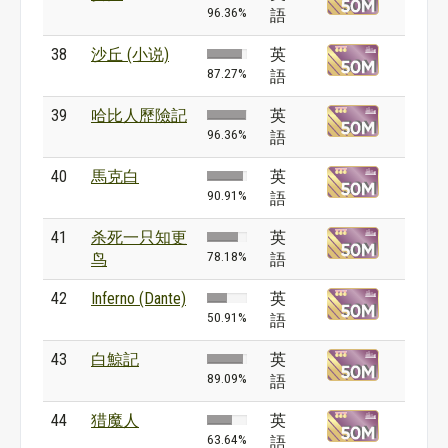
96.36%
語
38
沙丘 (小说)
英
87.27%
語
39
哈比人歷險記
英
96.36%
語
40
馬克白
英
90.91%
語
41
杀死一只知更
英
78.18%
鸟
語
42
Inferno (Dante)
英
50.91%
語
43
白鯨記
英
89.09%
語
44
猎魔人
英
63.64%
語