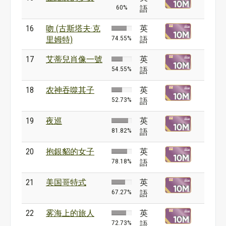
60%
語
16
吻 (古斯塔夫·克
英
74.55%
里姆特)
語
17
艾蒂兒肖像一號
英
54.55%
語
18
农神吞噬其子
英
52.73%
語
19
夜巡
英
81.82%
語
20
抱銀貂的女子
英
78.18%
語
21
美国哥特式
英
67.27%
語
22
雾海上的旅人
英
72.73%
語