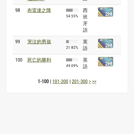
98
布雷達之降
西
54.55%
班
牙
語
99
哭泣的男孩
英
21.82%
語
100
死亡的勝利
英
49.09%
語
1-100
|
101-200
|
201-300
>
>>