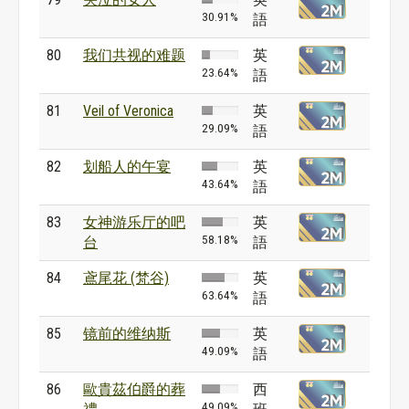
30.91%
語
80
我们共视的难题
英
23.64%
語
81
Veil of Veronica
英
29.09%
語
82
划船人的午宴
英
43.64%
語
83
女神游乐厅的吧
英
58.18%
台
語
84
鳶尾花 (梵谷)
英
63.64%
語
85
镜前的维纳斯
英
49.09%
語
86
歐貴茲伯爵的葬
西
49.09%