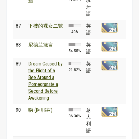
禮
班
牙
語
87
下樓的裸女二號
英
40%
語
88
尼德兰箴言
英
54.55%
語
89
Dream Caused by
英
21.82%
the Flight of a
語
Bee Around a
Pomegranate a
Second Before
Awakening
90
吻 (阿耶兹)
意
36.36%
大
利
語