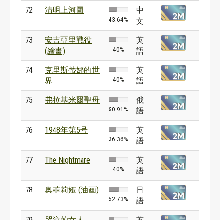
72
清明上河圖
中
43.64%
文
73
安吉亞里戰役
英
40%
(繪畫)
語
74
克里斯蒂娜的世
英
40%
界
語
75
弗拉基米爾聖母
俄
50.91%
語
76
1948年第5号
英
36.36%
語
77
The Nightmare
英
40%
語
78
奥菲莉娅 (油画)
日
52.73%
語
79
哭泣的女人
英