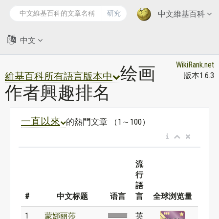
研究
中文維基百科
中文
WikiRank.net
绘画
維基百科所有語言版本中
版本1.6.3
作者興趣排名
一直以來
的熱門文章 （1～100）
流
行
語
#
中文标题
语言
言
全球浏览量
1
蒙娜丽莎
英