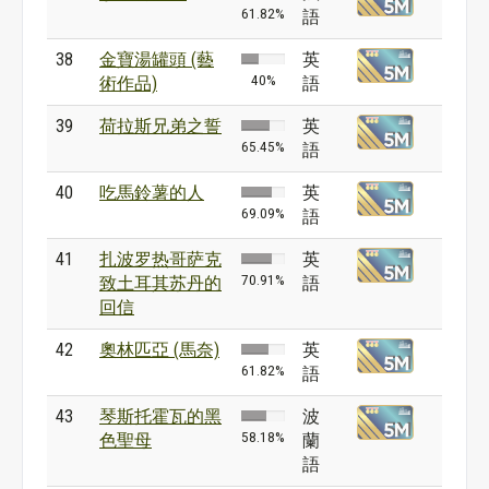
61.82%
語
38
金寶湯罐頭 (藝
英
40%
術作品)
語
39
荷拉斯兄弟之誓
英
65.45%
語
40
吃馬鈴薯的人
英
69.09%
語
41
扎波罗热哥萨克
英
70.91%
致土耳其苏丹的
語
回信
42
奧林匹亞 (馬奈)
英
61.82%
語
43
琴斯托霍瓦的黑
波
58.18%
色聖母
蘭
語