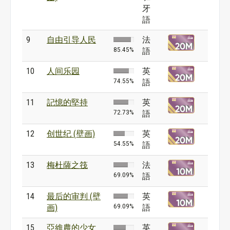
牙
語
9
自由引导人民
法
85.45%
語
10
人间乐园
英
74.55%
語
11
記憶的堅持
英
72.73%
語
12
创世纪 (壁画)
英
54.55%
語
13
梅杜薩之筏
法
69.09%
語
14
最后的审判 (壁
英
69.09%
画)
語
15
亞維農的少女
英