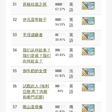
51
苏格拉底之死
英
67.27%
語
52
伊凡雷帝殺子
英
54.55%
語
53
手淫成癖者
英
30.91%
語
54
我们从何处来？
英
45.45%
我们是谁？我们
語
向何处去？
55
倒牛奶的女僕
法
61.82%
語
56
試觀此人 (埃利
英
40%
亞斯·馬丁內斯
語
和希門尼斯)
57
喀山圣母像
俄
41.82%