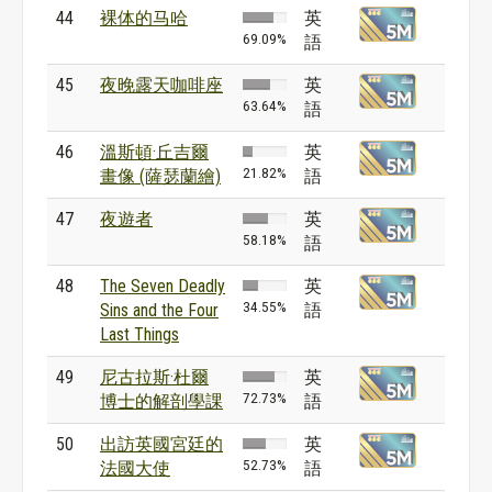
44
裸体的马哈
英
69.09%
語
45
夜晚露天咖啡座
英
63.64%
語
46
溫斯頓·丘吉爾
英
21.82%
畫像 (薩瑟蘭繪)
語
47
夜遊者
英
58.18%
語
48
The Seven Deadly
英
34.55%
Sins and the Four
語
Last Things
49
尼古拉斯·杜爾
英
72.73%
博士的解剖學課
語
50
出訪英國宮廷的
英
52.73%
法國大使
語