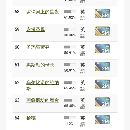
語
58
罗讷河上的星夜
英
61.82%
語
59
永援圣母
英
36.36%
語
60
圣玛窦蒙召
英
50.91%
語
61
惠斯勒的母亲
英
50.91%
語
62
乌尔比诺的维纳
英
65.45%
斯
語
63
煎餅磨坊的舞會
英
65.45%
語
64
拾穗
英
40%
語