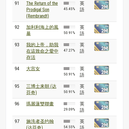
91
The Return of the
英
45.45%
Prodigal Son
語
(Rembrandt)
92
加利利海上的風
英
50.91%
暴
語
93
我的上帝，助我
英
47.27%
在這致命之愛中
語
存活
94
大宫女
英
50.91%
語
95
三博士来朝 (达
英
50.91%
芬奇)
語
96
瑪麗蓮雙聯畫
英
29.09%
語
97
施洗者圣约翰
英
54.55%
(达芬奇)
語