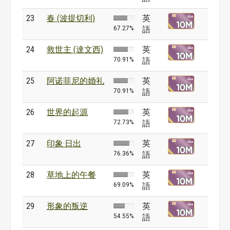
23
春 (波提切利)
英
67.27%
語
24
救世主 (達文西)
英
70.91%
語
25
阿诺菲尼的婚礼
英
70.91%
語
26
世界的起源
英
72.73%
語
27
印象·日出
英
76.36%
語
28
草地上的午餐
英
69.09%
語
29
形象的叛逆
英
54.55%
語