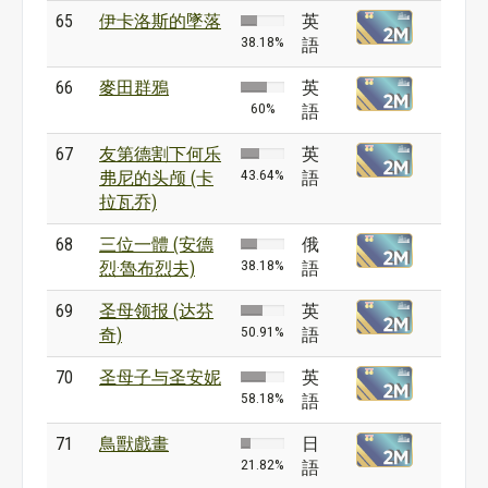
65
伊卡洛斯的墜落
英
38.18%
語
66
麥田群鴉
英
60%
語
67
友第德割下何乐
英
43.64%
弗尼的头颅 (卡
語
拉瓦乔)
68
三位一體 (安德
俄
38.18%
烈·魯布烈夫)
語
69
圣母领报 (达芬
英
50.91%
奇)
語
70
圣母子与圣安妮
英
58.18%
語
71
鳥獸戲畫
日
21.82%
語