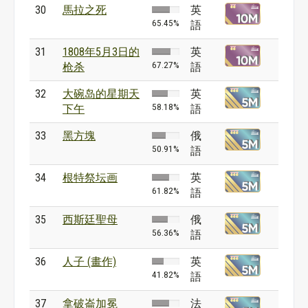
30
馬拉之死
英
65.45%
語
31
1808年5月3日的
英
67.27%
枪杀
語
32
大碗岛的星期天
英
58.18%
下午
語
33
黑方塊
俄
50.91%
語
34
根特祭坛画
英
61.82%
語
35
西斯廷聖母
俄
56.36%
語
36
人子 (畫作)
英
41.82%
語
37
拿破崙加冕
法