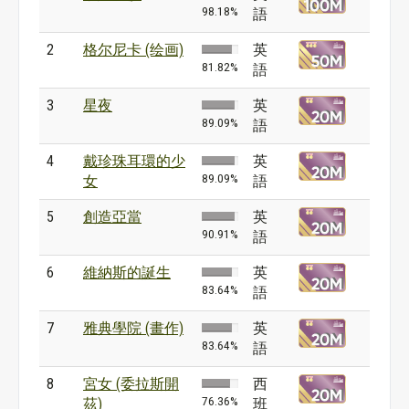
98.18%
語
2
格尔尼卡 (绘画)
英
81.82%
語
3
星夜
英
89.09%
語
4
戴珍珠耳環的少
英
89.09%
女
語
5
創造亞當
英
90.91%
語
6
維納斯的誕生
英
83.64%
語
7
雅典學院 (畫作)
英
83.64%
語
8
宮女 (委拉斯開
西
76.36%
茲)
班